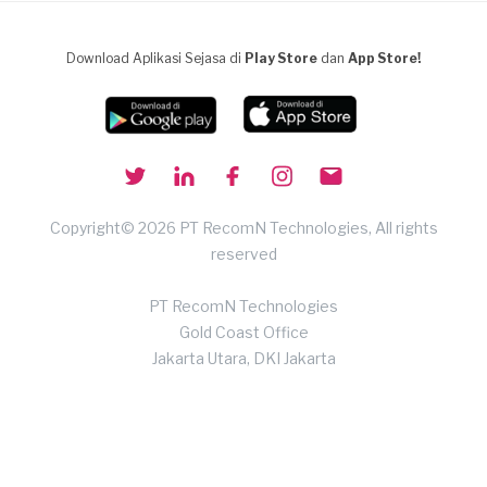
Download Aplikasi Sejasa di
Play Store
dan
App Store!
Copyright© 2026 PT RecomN Technologies, All rights
reserved
PT RecomN Technologies
Gold Coast Office
Jakarta Utara, DKI Jakarta