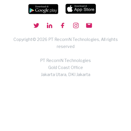
Copyright© 2026 PT RecomN Technologies, All rights
reserved
PT RecomN Technologies
Gold Coast Office
Jakarta Utara, DKI Jakarta