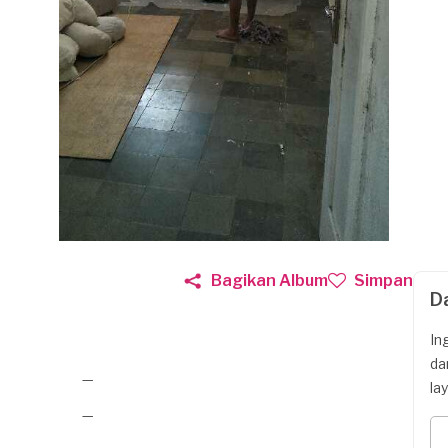
Bagikan Album
Simpan
D
In
da
—
la
—