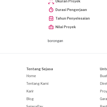
Ukuran Proyek
Durasi Pengerjaan
Tahun Penyelesaian
Nilai Proyek
borongan
Tentang Sejasa
Unt
Home
Buat
Tentang Kami
Dire
Karir
Proy
Blog
Gara
SejasaPay
Ban