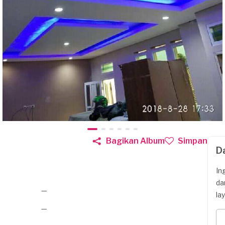
Bagikan Album
Simpan
D
In
da
—
la
—