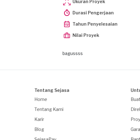
Ukuran Proyek
Durasi Pengerjaan
Tahun Penyelesaian
Nilai Proyek
bagussss
Tentang Sejasa
Unt
Home
Buat
Tentang Kami
Dire
Karir
Proy
Blog
Gara
SejasaPay
Ban