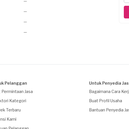
—
—
—
—
uk Pelanggan
Untuk Penyedia Ja
 Permintaan Jasa
Bagaimana Cara Ker
ktori Kategori
Buat Profil Usaha
ek Terbaru
Bantuan Penyedia Ja
nsi Kami
tuan Pelanggan