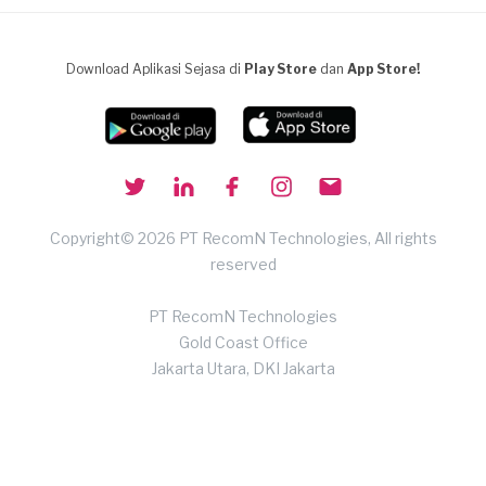
Download Aplikasi Sejasa di
Play Store
dan
App Store!
Copyright© 2026 PT RecomN Technologies, All rights
reserved
PT RecomN Technologies
Gold Coast Office
Jakarta Utara, DKI Jakarta