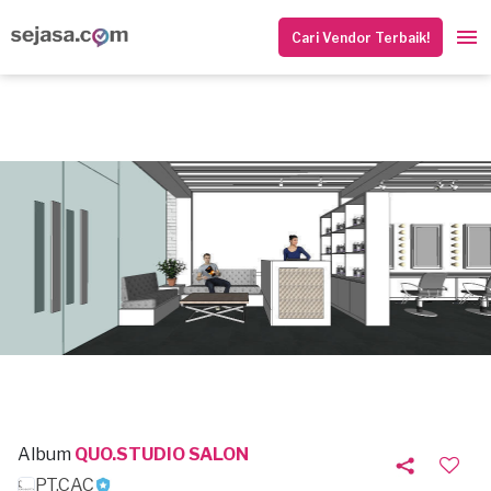
Cari Vendor Terbaik!
Album
QUO.STUDIO SALON
PT.CAC