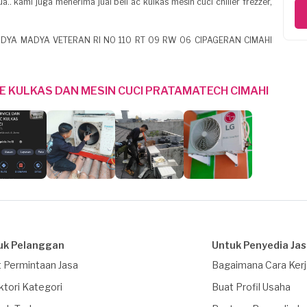
 kami juga menerima jual beli ac kulkas mesin cuci chiller frezzer,
ODYA MADYA VETERAN RI NO 110 RT 09 RW 06 CIPAGERAN CIMAHI
E KULKAS DAN MESIN CUCI PRATAMATECH CIMAHI
uk Pelanggan
Untuk Penyedia Ja
 Permintaan Jasa
Bagaimana Cara Ker
ktori Kategori
Buat Profil Usaha