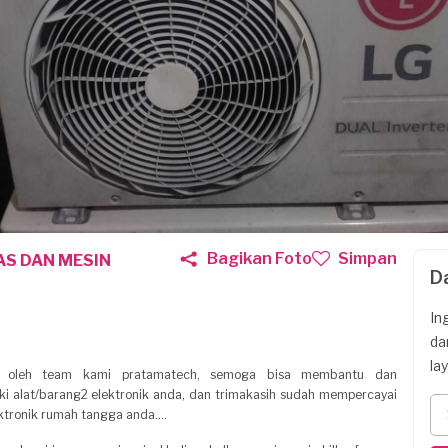
Bagikan Foto
Simpan
AS DAN MESIN
D
In
da
la
ice oleh team kami pratamatech, semoga bisa membantu dan
alat/barang2 elektronik anda, dan trimakasih sudah mempercayai
ktronik rumah tangga anda....