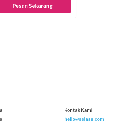
Pesan Sekarang
sa
Kontak Kami
ja
hello@sejasa.com