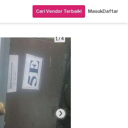
Cari Vendor Terbaik!
Masuk
Daftar
1 / 4