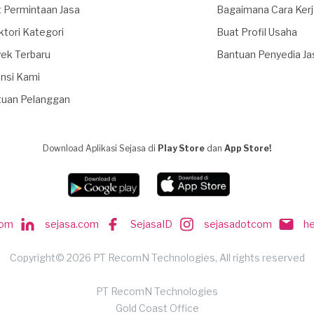
 Permintaan Jasa
Bagaimana Cara Ker
ktori Kategori
Buat Profil Usaha
ek Terbaru
Bantuan Penyedia Ja
nsi Kami
tuan Pelanggan
Download Aplikasi Sejasa di
Play Store
dan
App Store!
com
sejasa.com
SejasaID
sejasadotcom
h
Copyright© 2026 PT RecomN Technologies, All rights reserved
PT RecomN Technologies
Gold Coast Office