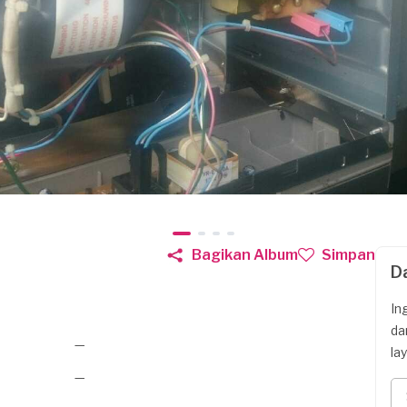
Bagikan Album
Simpan
D
In
da
—
la
—