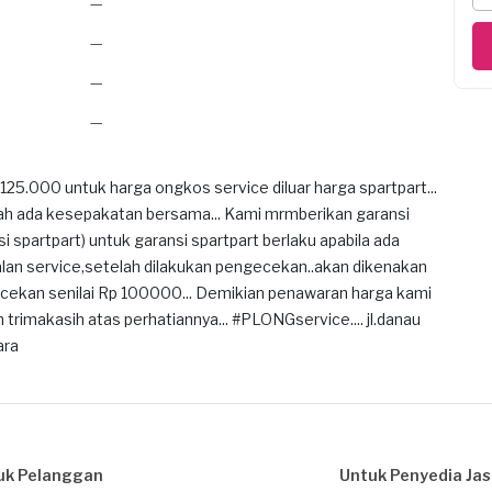
—
—
—
—
5.000 untuk harga ongkos service diluar harga spartpart...
lah ada kesepakatan bersama... Kami mrmberikan garansi
si spartpart) untuk garansi spartpart berlaku apabila ada
alan service,setelah dilakukan pengecekan..akan dikenakan
ecekan senilai Rp 100000... Demikian penawaran harga kami
trimakasih atas perhatiannya... #PLONGservice.... jl.danau
ara
uk Pelanggan
Untuk Penyedia Ja