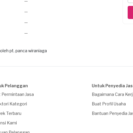
—
—
—
—
 oleh pt. panca wiraniaga
uk Pelanggan
Untuk Penyedia Ja
 Permintaan Jasa
Bagaimana Cara Ker
ktori Kategori
Buat Profil Usaha
ek Terbaru
Bantuan Penyedia Ja
nsi Kami
tuan Pelanggan