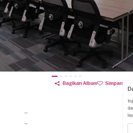
Bagikan Album
Simpan
D
In
da
—
la
—