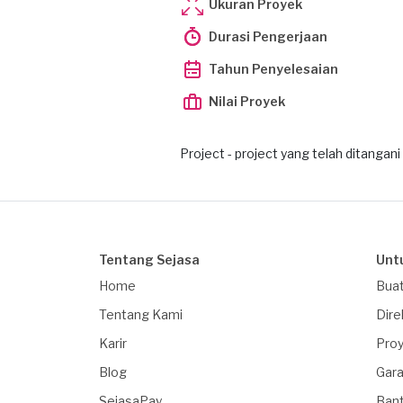
Ukuran Proyek
Durasi Pengerjaan
Tahun Penyelesaian
Nilai Proyek
Project - project yang telah ditangani
Tentang Sejasa
Unt
Home
Buat
Tentang Kami
Dire
Karir
Proy
Blog
Gara
SejasaPay
Ban