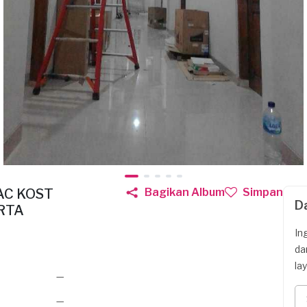
C KOST
Bagikan Album
Simpan
D
RTA
In
da
la
—
—