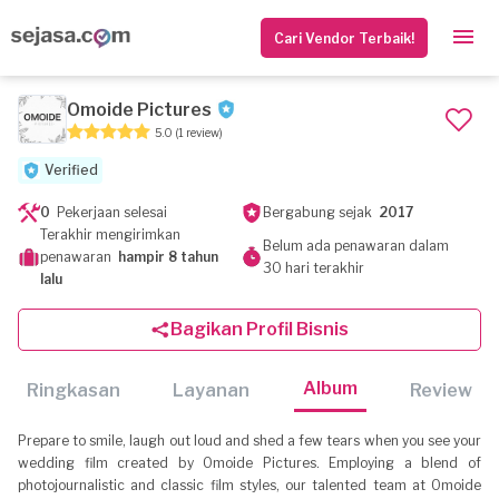
Cari Vendor Terbaik!
Omoide Pictures
5.0
(1 review)
Verified
0
Pekerjaan selesai
Bergabung sejak
2017
Terakhir mengirimkan
Belum ada penawaran dalam
penawaran
hampir 8 tahun
30 hari terakhir
lalu
Bagikan Profil Bisnis
Album
Ringkasan
Layanan
Review
Prepare to smile, laugh out loud and shed a few tears when you see your
wedding film created by Omoide Pictures. Employing a blend of
photojournalistic and classic film styles, our talented team at Omoide