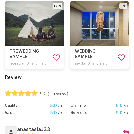
1 / 29
1 / 6
PREWEDDING
WEDDING
SAMPLE
SAMPLE
lebih dari 9 tahun lalu
sekitar 9 tahun lalu
Review
5.0
( 1 review )
5.0
/5
5.0
/5
Quality
On Time
5.0
/5
5.0
/5
Value
Services
anastasia133