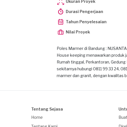
Ukuran Proyek
Durasi Pengerjaan
Tahun Penyelesaian
Nilai Proyek
Poles Marmer di Bandung : NUSANTAR
House keeping menawarkan produk ja
Rumah tinggal, Perkantoran, Gedung 
sekitarnya hubungi 0811 99 33 24, 081 
marmer dan granit, dengan kwalitas b
Tentang Sejasa
Unt
Home
Buat
Tentang Kami
Dire