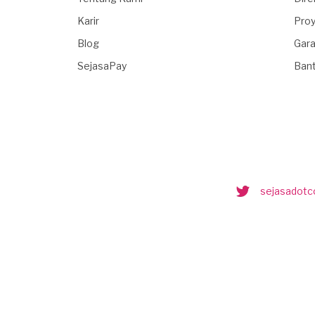
Karir
Proy
Blog
Gara
SejasaPay
Ban
sejasadot