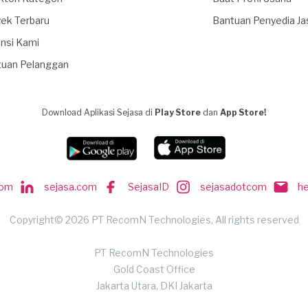
ek Terbaru
Bantuan Penyedia Ja
nsi Kami
tuan Pelanggan
Download Aplikasi Sejasa di
Play Store
dan
App Store!
com
sejasa.com
SejasaID
sejasadotcom
h
Copyright© 2026 PT RecomN Technologies, All rights reserved
PT RecomN Technologies
Gold Coast Office
Jakarta Utara, DKI Jakarta