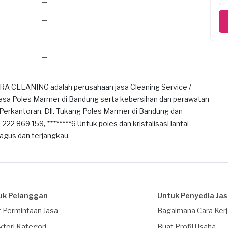
—
—
—
—
A CLEANING adalah perusahaan jasa Cleaning Service /
sa Poles Marmer di Bandung serta kebersihan dan perawatan
Perkantoran, Dll. Tukang Poles Marmer di Bandung dan
222 869 159, ********6 Untuk poles dan kristalisasi lantai
agus dan terjangkau.
uk Pelanggan
Untuk Penyedia Ja
 Permintaan Jasa
Bagaimana Cara Ker
ktori Kategori
Buat Profil Usaha