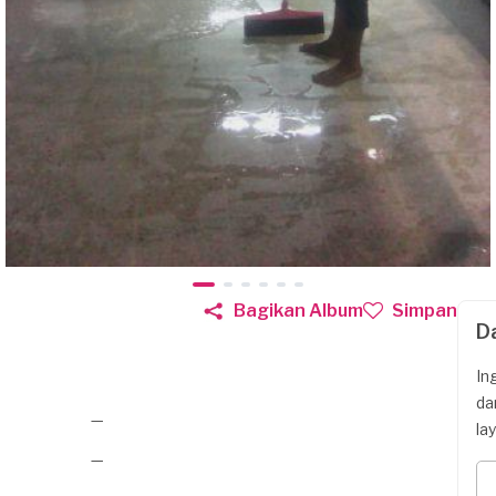
Bagikan Album
Simpan
D
In
da
—
la
—