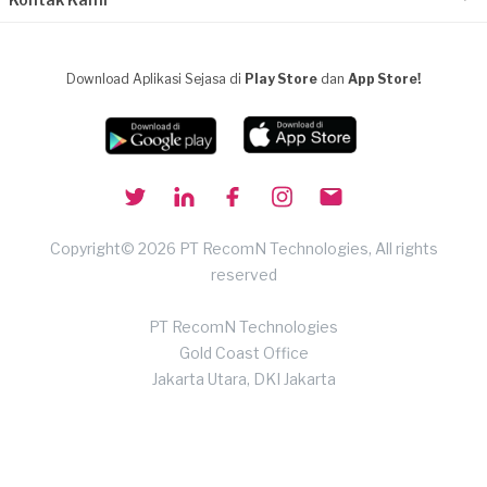
Download Aplikasi Sejasa di
Play Store
dan
App Store!
Copyright© 2026 PT RecomN Technologies, All rights
reserved
PT RecomN Technologies
Gold Coast Office
Jakarta Utara, DKI Jakarta