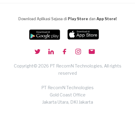
Download Aplikasi Sejasa di
Play Store
dan
App Store!
Copyright© 2026 PT RecomN Technologies, All rights
reserved
PT RecomN Technologies
Gold Coast Office
Jakarta Utara, DKI Jakarta