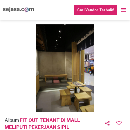
Cari Vendor Terbaik!
Album
FIT OUT TENANT DI MALL
MELIPUTI PEKERJAAN SIPIL