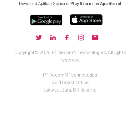
Download Aplikasi Sejasa di
Play Store
dan
App Store!
Copyright© 2026 PT RecomN Technologies, All rights
reserved
PT RecomN Technologies
Gold Coast Office
Jakarta Utara, DKI Jakarta