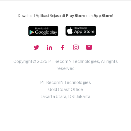
Download Aplikasi Sejasa di
Play Store
dan
App Store!
Copyright© 2026 PT RecomN Technologies, All rights
reserved
PT RecomN Technologies
Gold Coast Office
Jakarta Utara, DKI Jakarta