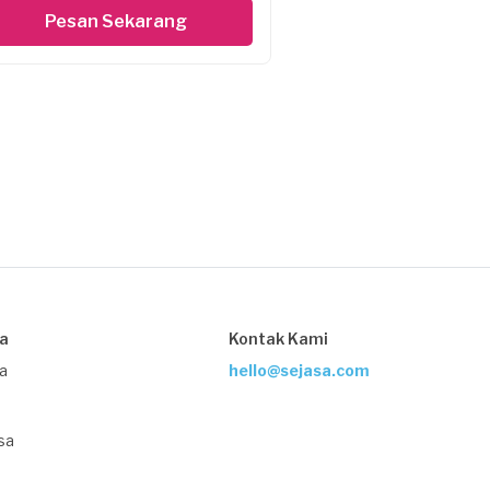
Pesan Sekarang
sa
Kontak Kami
ja
hello@sejasa.com
sa