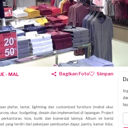
Bagikan Foto
Simpan
E - MAL
D
In
da
la
jaan plafon, lantai, lightning dan customized furniture (mebel ukur
urvey, ukur, budgeting, desain dan implementasi di lapangan. Project
perkantoran, kios, butik dan komersial lainnya. Album ini berisi
t yang terdiri dari pekerjaan pembuatan dapur, pantry, kamar tidur,