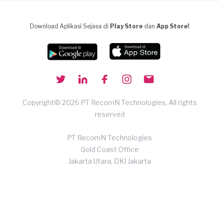
Download Aplikasi Sejasa di
Play Store
dan
App Store!
Copyright© 2026 PT RecomN Technologies, All rights
reserved
PT RecomN Technologies
Gold Coast Office
Jakarta Utara, DKI Jakarta