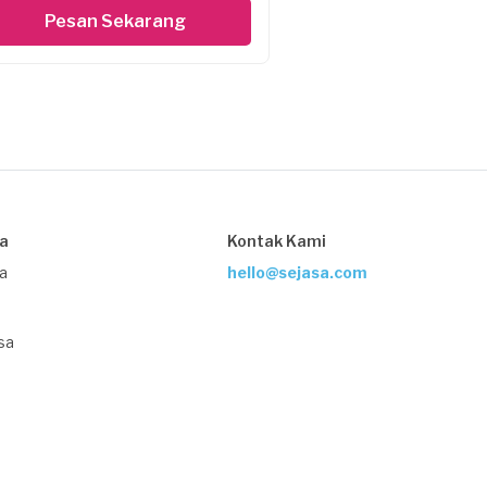
Pesan Sekarang
sa
Kontak Kami
ja
hello@sejasa.com
sa