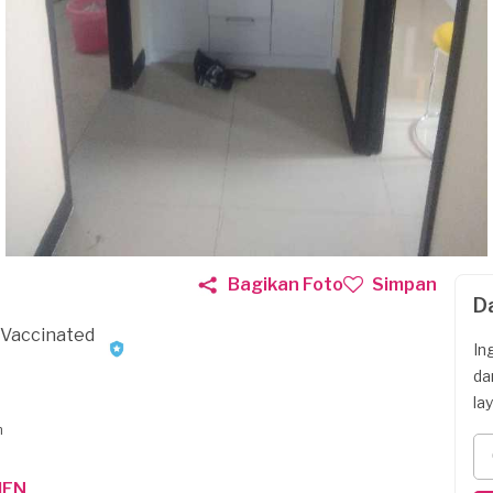
Bagikan Foto
Simpan
D
(Vaccinated
In
da
la
n
MEN