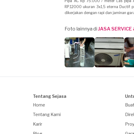
Pipa AC Rp 75.000 / meter Las pipa A
RP.12000 ukuran 3x1,5 eterna Ductif pe
dikerjakan dengan rapi dan jaminan gar
Foto lainnya di
JASA SERVICE 
Tentang Sejasa
Unt
Home
Buat
Tentang Kami
Dire
Karir
Proy
Blog
Gara