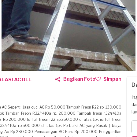
Bagikan Foto
Simpan
ALASI AC DLL
D
In
da
 AC Seperti: Jasa cuci AC Rp 50.000 Tambah Freon R22 rp. 130.000
la
 1pk Tambah Freon R32/r410a rp. 200.000 Tambah freon r32/r410a
2 Rp 200.000 Isi full freon r22 rp.250.000 di atas 1pk isi full freon
r32/r410a rp.500.000 di atas 1pk Perbaiki AC yang Rusak ( biaya
ang Ac Rp 280.000 Pemasangan AC Baru Rp 200.000 Penggantian