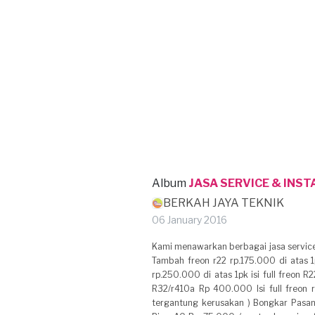
Album
JASA SERVICE & INST
BERKAH JAYA TEKNIK
06 January 2016
Kami menawarkan berbagai jasa service
Tambah freon r22 rp.175.000 di atas
rp.250.000 di atas 1pk isi full freon R2
R32/r410a Rp 400.000 Isi full freon 
tergantung kerusakan ) Bongkar Pas