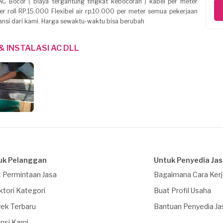
C Bocor ( biaya tergantung tingkat kebocoran ) kabel per meter
r roll RP.15.000 Flexibel air rp.10.000 per meter semua pekerjaan
ansi dari kami. Harga sewaktu-waktu bisa berubah
& INSTALASI AC DLL
uk Pelanggan
Untuk Penyedia Ja
 Permintaan Jasa
Bagaimana Cara Ker
ktori Kategori
Buat Profil Usaha
ek Terbaru
Bantuan Penyedia Ja
nsi Kami