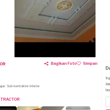
Bagikan Foto
Simpan
TOR
D
In
da
ai : Sub kontraktor interior
la
NTRACTOR