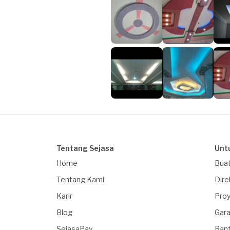
Tentang Sejasa
Unt
Home
Buat
Tentang Kami
Dire
Karir
Proy
Blog
Gara
SejasaPay
Ban