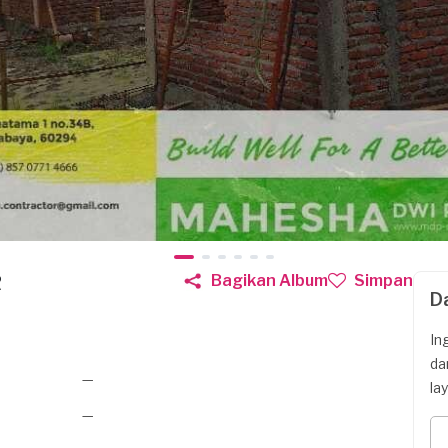
R
Bagikan Album
Simpan
D
In
da
—
la
—