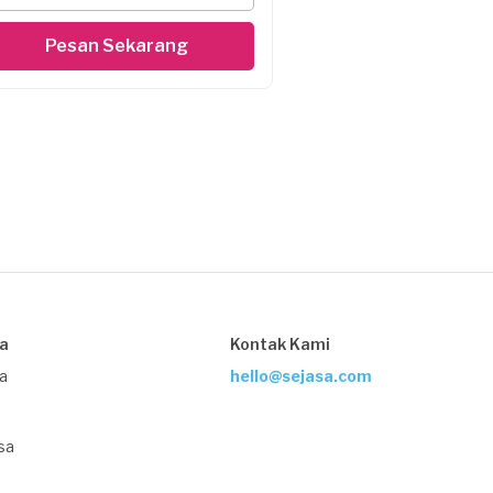
Pesan Sekarang
sa
Kontak Kami
ja
hello@sejasa.com
sa