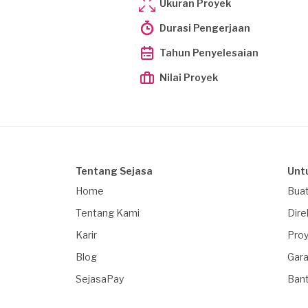
Ukuran Proyek
Durasi Pengerjaan
Tahun Penyelesaian
Nilai Proyek
Tentang Sejasa
Unt
Home
Buat
Tentang Kami
Dire
Karir
Proy
Blog
Gara
SejasaPay
Ban