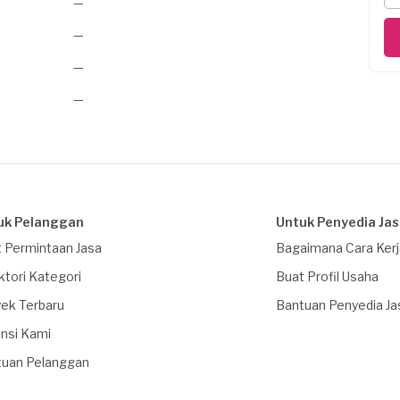
—
—
—
—
uk Pelanggan
Untuk Penyedia Ja
 Permintaan Jasa
Bagaimana Cara Ker
ktori Kategori
Buat Profil Usaha
ek Terbaru
Bantuan Penyedia Ja
nsi Kami
tuan Pelanggan