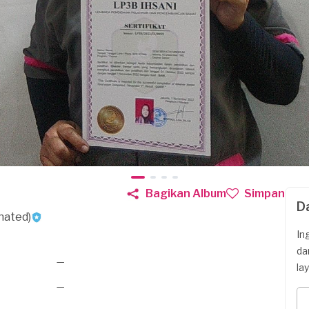
Bagikan Album
Simpan
D
nated)
In
da
—
la
—