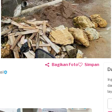
Bagikan Foto
Simpan
D
si
In
da
la