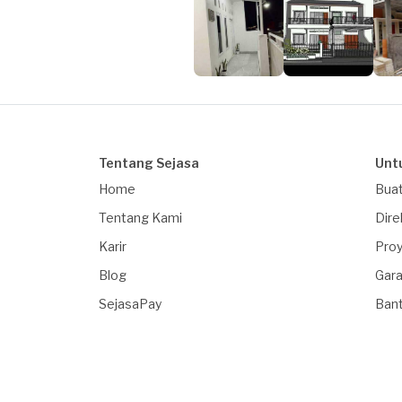
Tentang Sejasa
Unt
Home
Buat
Tentang Kami
Dire
Karir
Proy
Blog
Gara
SejasaPay
Ban