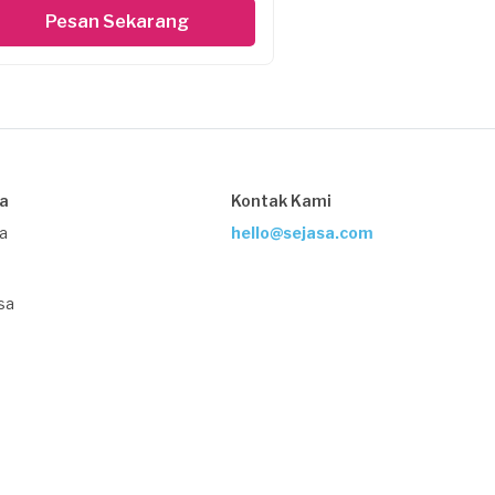
Pesan Sekarang
sa
Kontak Kami
ja
hello@sejasa.com
sa