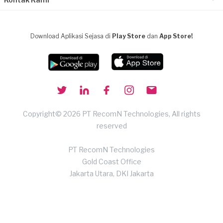
Download Aplikasi Sejasa di
Play Store
dan
App Store!
Copyright© 2026 PT RecomN Technologies, All rights
reserved
PT RecomN Technologies
Gold Coast Office
Jakarta Utara, DKI Jakarta