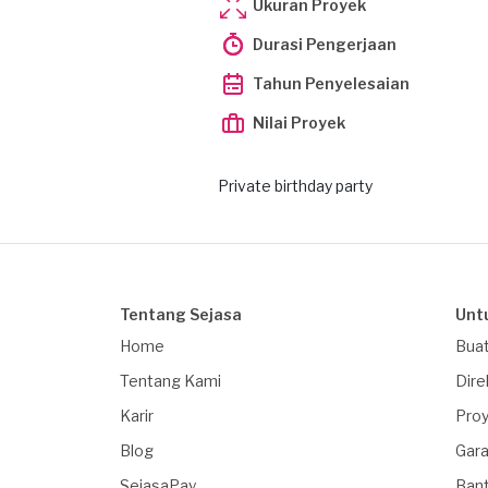
Ukuran Proyek
Durasi Pengerjaan
Tahun Penyelesaian
Nilai Proyek
Private birthday party
Tentang Sejasa
Unt
Home
Buat
Tentang Kami
Dire
Karir
Proy
Blog
Gara
SejasaPay
Ban