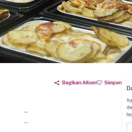
Bagikan Album
Simpan
D
In
da
—
la
—