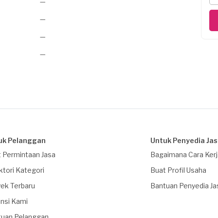
—
—
—
—
uk Pelanggan
Untuk Penyedia Ja
 Permintaan Jasa
Bagaimana Cara Ker
ktori Kategori
Buat Profil Usaha
ek Terbaru
Bantuan Penyedia Ja
nsi Kami
tuan Pelanggan