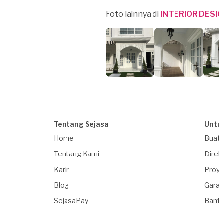
Foto lainnya di
INTERIOR DES
Tentang Sejasa
Unt
Home
Buat
Tentang Kami
Dire
Karir
Proy
Blog
Gara
SejasaPay
Ban