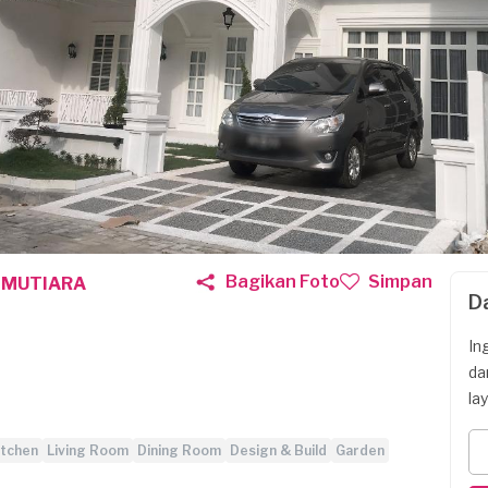
Bagikan Foto
Simpan
R MUTIARA
D
In
da
la
itchen
Living Room
Dining Room
Design & Build
Garden