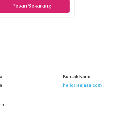
Pesan Sekarang
sa
Kontak Kami
ja
hello@sejasa.com
sa