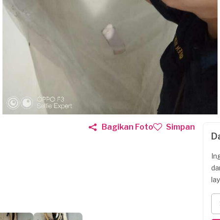
Bagikan Foto
Simpan
D
In
da
la