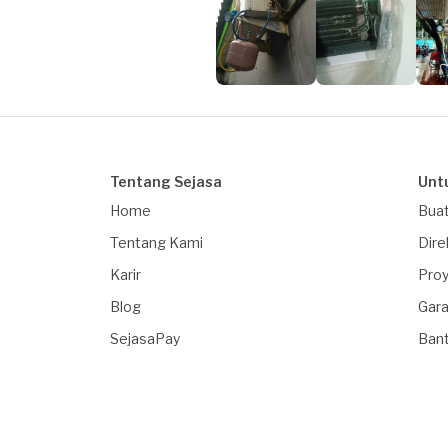
Tentang Sejasa
Unt
Home
Buat
Tentang Kami
Dire
Karir
Proy
Blog
Gara
SejasaPay
Ban