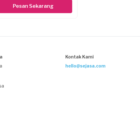
Pesan Sekarang
sa
Kontak Kami
ja
hello@sejasa.com
sa