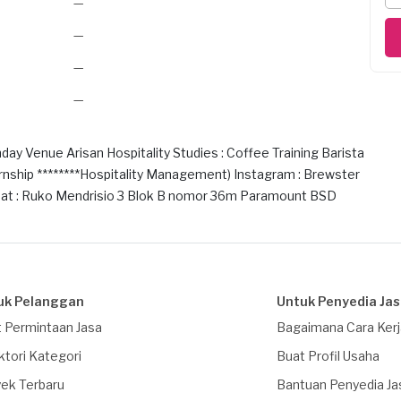
—
—
—
—
ay Venue Arisan Hospitality Studies : Coffee Training Barista
ternship ********Hospitality Management) Instagram : Brewster
amat : Ruko Mendrisio 3 Blok B nomor 36m Paramount BSD
uk Pelanggan
Untuk Penyedia Ja
 Permintaan Jasa
Bagaimana Cara Ker
ktori Kategori
Buat Profil Usaha
ek Terbaru
Bantuan Penyedia Ja