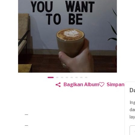
Bagikan Album
Simpan
D
In
da
—
la
—