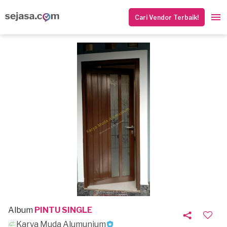
Cari Vendor Terbaik!
Album
PINTU SINGLE
Karya Muda Alumunium