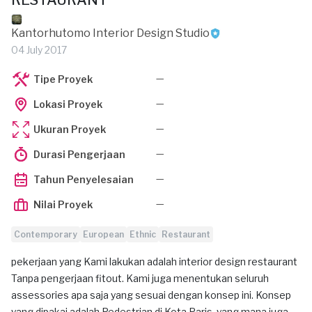
RESTAURANT
Kantorhutomo Interior Design Studio
04 July 2017
—
Tipe Proyek
—
Lokasi Proyek
—
Ukuran Proyek
—
Durasi Pengerjaan
—
Tahun Penyelesaian
—
Nilai Proyek
Contemporary
European
Ethnic
Restaurant
pekerjaan yang Kami lakukan adalah interior design restaurant
Tanpa pengerjaan fitout. Kami juga menentukan seluruh
assessories apa saja yang sesuai dengan konsep ini. Konsep
yang dipakai adalah Pedestrian di Kota Paris, yang mana juga