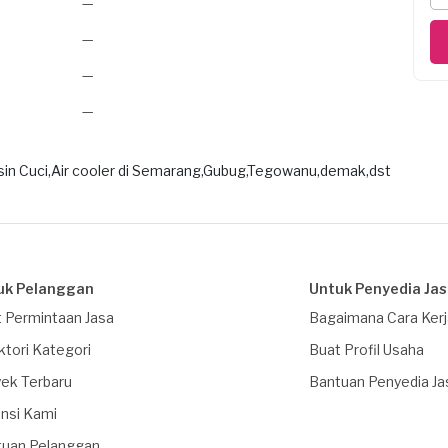
—
—
—
—
sin Cuci,Air cooler di Semarang,Gubug,Tegowanu,demak,dst
uk Pelanggan
Untuk Penyedia Ja
 Permintaan Jasa
Bagaimana Cara Ker
ktori Kategori
Buat Profil Usaha
ek Terbaru
Bantuan Penyedia Ja
nsi Kami
tuan Pelanggan