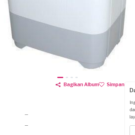
Bagikan Album
Simpan
D
In
da
—
la
—