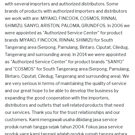
with several importers and authorized distributors. Some
brands of products with authorized importers and distributors
we work with are: MIYAKO, FINCOOK, COSMOS, RINNAI,
SHIMIZU, SANYO, ARISTON, PALOMA, GRUNDFOS. In 2006 we
were appointed as "Authorized Service Center" for product
brands MIYAKO, FINCOOK, RINNAI, SHIMIZU for South
Tangerang area (Serpong, Pamulang, Bintaro, Ciputat, Ciledug,
Tangerang and surrounding area). In 2014 we were appointed
as "Authorized Service Center" for product brands "SANYO"
and "COSMOS" for South Tangerang area (Serpong, Pamulang,
Bintaro, Ciputat, Ciledug, Tangerang and surrounding area). We
are very serious in terms of maintaining the quality of service
and our great hope to be able to develop the business by
expanding the good cooperation with the importers,
distributors and outlets that sell related products that need
our services. Thank you for the trust relationships and our
customers. Kami mengawali usaha dibidang jasa service
produk rumah tangga sejak tahun 2004. Fokus jasa service
produk yang kami tangani adalah produk rumah tangga antara