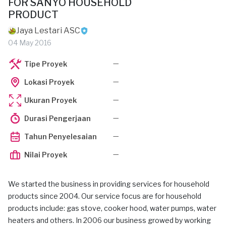
FOR SANYO HOUSEHOLD
PRODUCT
Jaya Lestari ASC
04 May 2016
—
Tipe Proyek
—
Lokasi Proyek
—
Ukuran Proyek
—
Durasi Pengerjaan
—
Tahun Penyelesaian
—
Nilai Proyek
We started the business in providing services for household
products since 2004. Our service focus are for household
products include: gas stove, cooker hood, water pumps, water
heaters and others. In 2006 our business growed by working