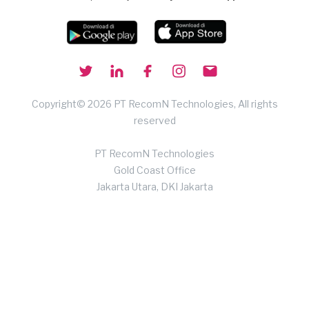
Copyright© 2026 PT RecomN Technologies, All rights
reserved
PT RecomN Technologies
Gold Coast Office
Jakarta Utara, DKI Jakarta