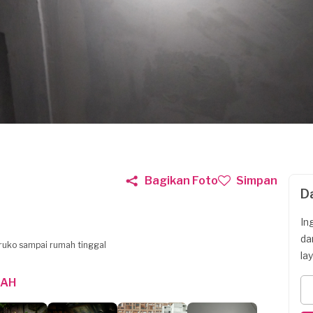
Bagikan Foto
Simpan
D
In
da
 ruko sampai rumah tinggal
la
MAH