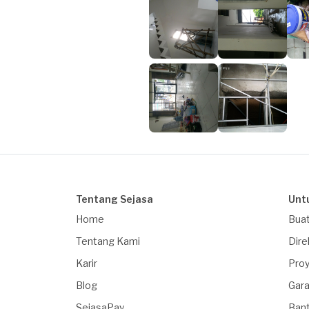
Tentang Sejasa
Unt
Home
Buat
Tentang Kami
Dire
Karir
Proy
Blog
Gara
SejasaPay
Ban