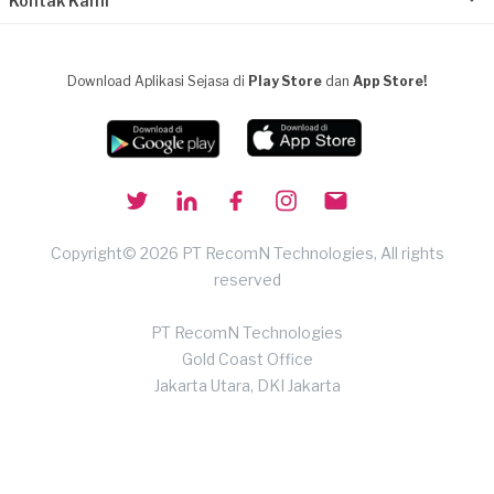
Kontak Kami
Download Aplikasi Sejasa di
Play Store
dan
App Store!
Copyright© 2026 PT RecomN Technologies, All rights
reserved
PT RecomN Technologies
Gold Coast Office
Jakarta Utara, DKI Jakarta