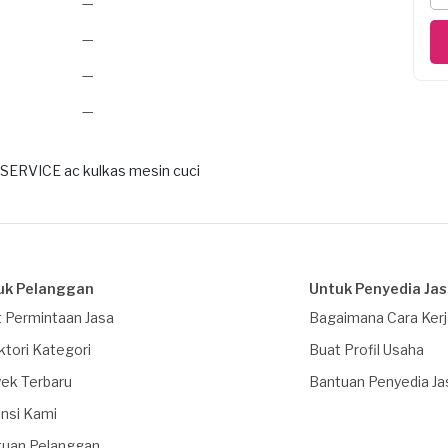
—
—
—
—
 SERVICE ac kulkas mesin cuci
uk Pelanggan
Untuk Penyedia Ja
 Permintaan Jasa
Bagaimana Cara Ker
ktori Kategori
Buat Profil Usaha
ek Terbaru
Bantuan Penyedia Ja
nsi Kami
tuan Pelanggan