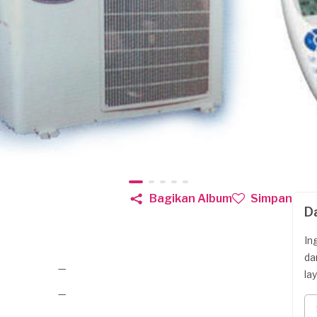
Bagikan Album
Simpan
D
In
da
—
la
—