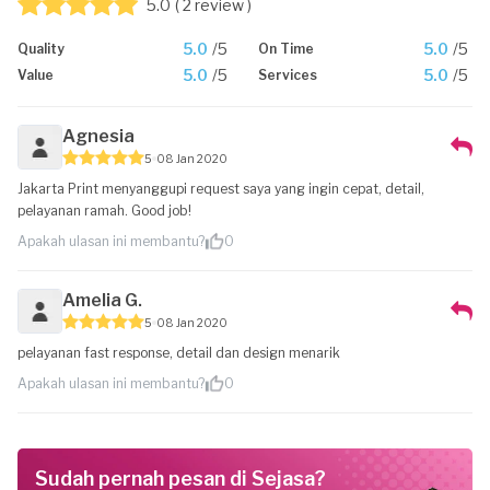
5.0
( 2 review )
5.0
/5
5.0
/5
Quality
On Time
5.0
/5
5.0
/5
Value
Services
Agnesia
5
08 Jan 2020
Jakarta Print menyanggupi request saya yang ingin cepat, detail,
pelayanan ramah. Good job!
Apakah ulasan ini membantu?
0
Amelia G.
5
08 Jan 2020
pelayanan fast response, detail dan design menarik
Apakah ulasan ini membantu?
0
Sudah pernah pesan di Sejasa?