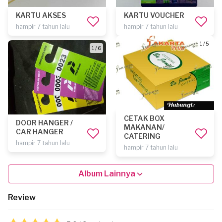
KARTU AKSES
KARTU VOUCHER
hampir 7 tahun lalu
hampir 7 tahun lalu
1 / 5
1 / 6
CETAK BOX
DOOR HANGER /
MAKANAN/
CAR HANGER
CATERING
hampir 7 tahun lalu
hampir 7 tahun lalu
Album Lainnya
Review