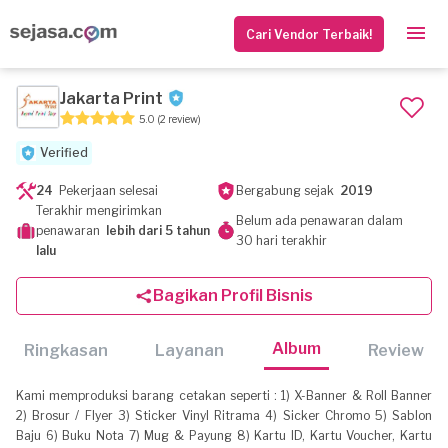
Cari Vendor Terbaik!
Jakarta Print
5.0
(2 review)
Verified
24
Pekerjaan selesai
Bergabung sejak
2019
Terakhir mengirimkan
Belum ada penawaran dalam
penawaran
lebih dari 5 tahun
30 hari terakhir
lalu
Bagikan Profil Bisnis
Album
Ringkasan
Layanan
Review
Kami memproduksi barang cetakan seperti : 1) X-Banner & Roll Banner
2) Brosur / Flyer 3) Sticker Vinyl Ritrama 4) Sicker Chromo 5) Sablon
Baju 6) Buku Nota 7) Mug & Payung 8) Kartu ID, Kartu Voucher, Kartu