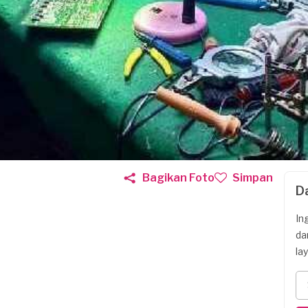
Bagikan Foto
Simpan
D
In
da
la