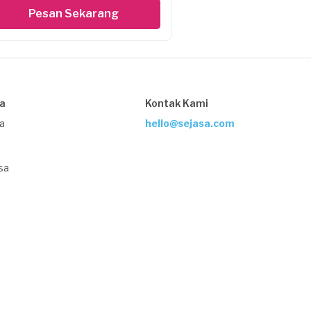
Pesan Sekarang
sa
Kontak Kami
ja
hello@sejasa.com
sa