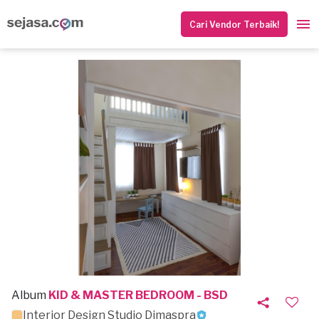
Cari Vendor Terbaik!
Album
KID & MASTER BEDROOM - BSD
Interior Design Studio Dimaspra