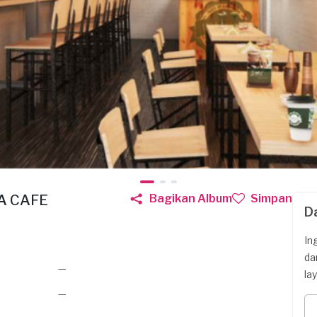
A CAFE
Bagikan Album
Simpan
D
In
da
—
la
—