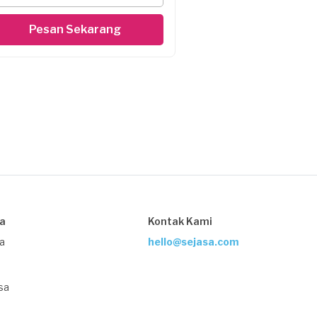
Pesan Sekarang
sa
Kontak Kami
ja
hello@sejasa.com
sa