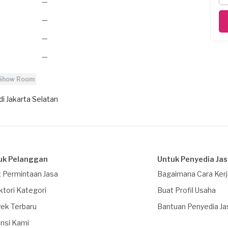
—
—
—
—
 Show Room
i Jakarta Selatan
uk Pelanggan
Untuk Penyedia Ja
 Permintaan Jasa
Bagaimana Cara Ker
ktori Kategori
Buat Profil Usaha
ek Terbaru
Bantuan Penyedia Ja
nsi Kami