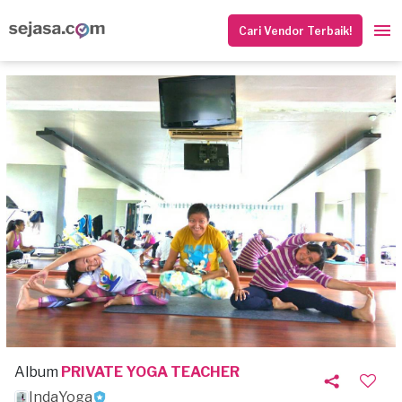
Cari Vendor Terbaik!
Album
PRIVATE YOGA TEACHER
IndaYoga