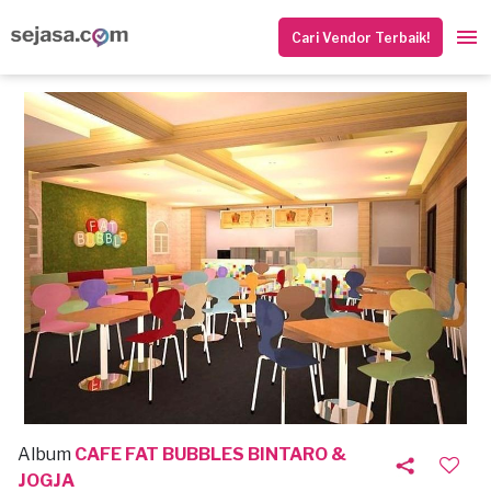
Cari Vendor Terbaik!
Album
CAFE FAT BUBBLES BINTARO &
JOGJA