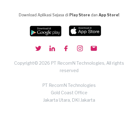
Download Aplikasi Sejasa di
Play Store
dan
App Store!
Copyright© 2026 PT RecomN Technologies, All rights
reserved
PT RecomN Technologies
Gold Coast Office
Jakarta Utara, DKI Jakarta