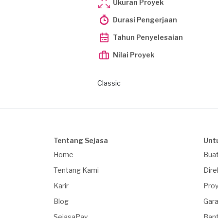
Ukuran Proyek
Durasi Pengerjaan
Tahun Penyelesaian
Nilai Proyek
Classic
Tentang Sejasa
Unt
Home
Buat
Tentang Kami
Dire
Karir
Proy
Blog
Gara
SejasaPay
Ban