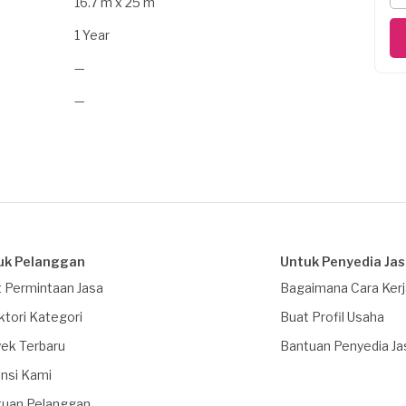
16.7 m x 25 m
1 Year
—
—
uk Pelanggan
Untuk Penyedia Ja
 Permintaan Jasa
Bagaimana Cara Ker
ktori Kategori
Buat Profil Usaha
ek Terbaru
Bantuan Penyedia Ja
nsi Kami
tuan Pelanggan