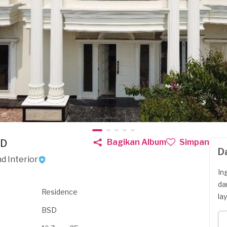
SD
Bagikan Album
Simpan
D
d Interior
In
da
Residence
la
BSD