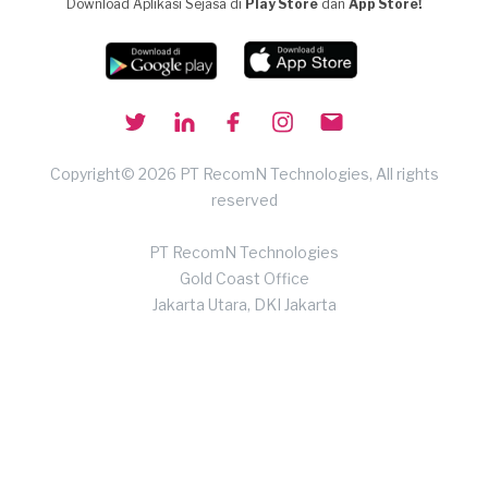
Download Aplikasi Sejasa di
Play Store
dan
App Store!
Copyright© 2026 PT RecomN Technologies, All rights
reserved
PT RecomN Technologies
Gold Coast Office
Jakarta Utara, DKI Jakarta