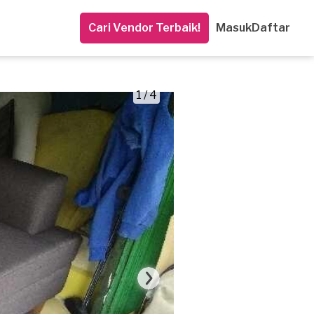
Cari Vendor Terbaik!
Masuk
Daftar
1 / 4