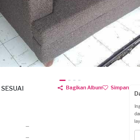
 SESUAI
Bagikan Album
Simpan
D
In
da
la
—
—