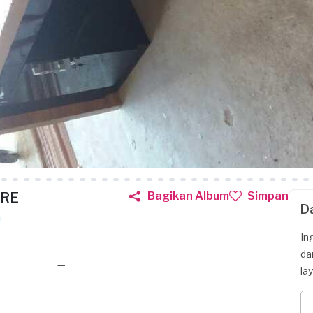
URE
Bagikan Album
Simpan
D
In
da
—
la
—