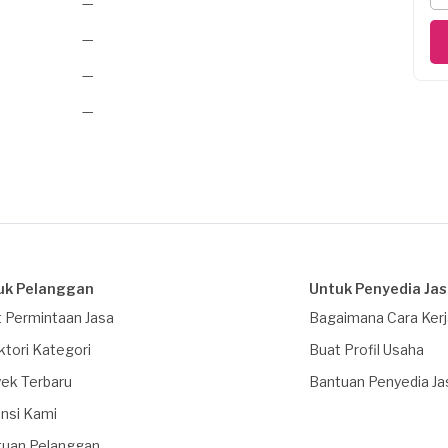
—
—
—
—
uk Pelanggan
Untuk Penyedia Ja
 Permintaan Jasa
Bagaimana Cara Ker
ktori Kategori
Buat Profil Usaha
ek Terbaru
Bantuan Penyedia Ja
nsi Kami
tuan Pelanggan