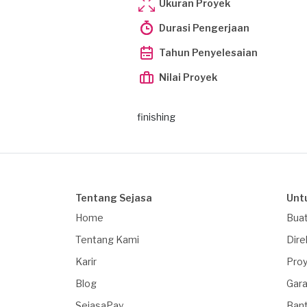
Ukuran Proyek
Durasi Pengerjaan
Tahun Penyelesaian
Nilai Proyek
finishing
Tentang Sejasa
Unt
Home
Buat
Tentang Kami
Dire
Karir
Proy
Blog
Gara
SejasaPay
Ban