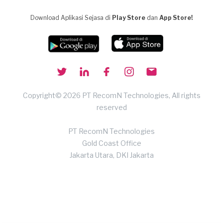
Download Aplikasi Sejasa di
Play Store
dan
App Store!
Copyright© 2026 PT RecomN Technologies, All rights
reserved
PT RecomN Technologies
Gold Coast Office
Jakarta Utara, DKI Jakarta