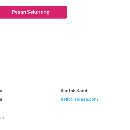
Pesan Sekarang
sa
Kontak Kami
ja
hello@sejasa.com
sa