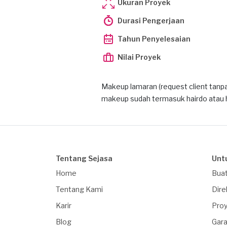
Ukuran Proyek
Durasi Pengerjaan
Tahun Penyelesaian
Nilai Proyek
Makeup lamaran (request client tanpa
makeup sudah termasuk hairdo atau h
Tentang Sejasa
Unt
Home
Buat
Tentang Kami
Dire
Karir
Proy
Blog
Gara