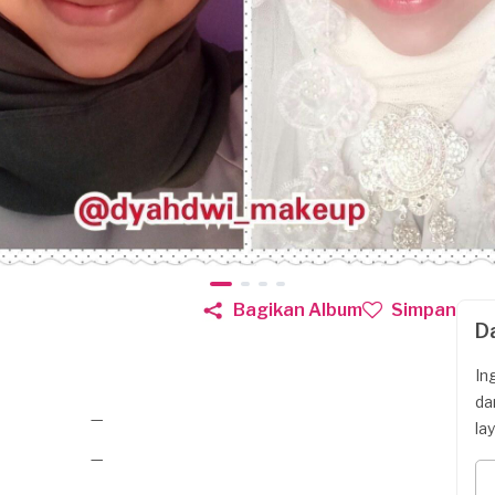
Bagikan Album
Simpan
D
In
da
—
la
—