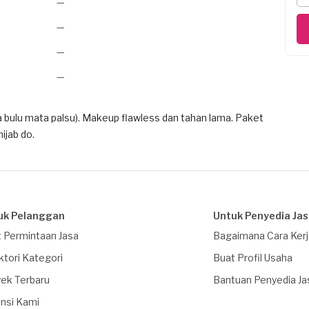
—
—
—
—
 bulu mata palsu). Makeup flawless dan tahan lama. Paket
ijab do.
uk Pelanggan
Untuk Penyedia Ja
 Permintaan Jasa
Bagaimana Cara Ker
ktori Kategori
Buat Profil Usaha
ek Terbaru
Bantuan Penyedia Ja
nsi Kami